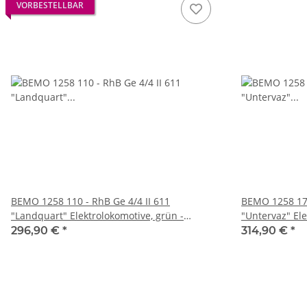
VORBESTELLBAR
BEMO 1258 110 - RhB Ge 4/4 II 611
BEMO 1258 175
"Landquart" Elektrolokomotive, grün -
"Untervaz" Ele
Nostalgielok Stiftung "Grün & Chrom"
"südostschweiz
296,90 €
*
314,90 €
*