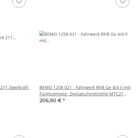
211 Zweikraft-
BEMO 1258 021 - Fahrwerk RhB Ge 4/4 II mit
Fünfpolmotor, Digitalschnittstelle MTC21
(NEM 660), LED Signallicht 3+1 und
206,90 €
*
Führerstandsbeleuchtung