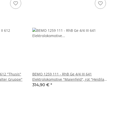
 612 "Thusis"
BEMO 1259 111 - RhB Ge 4/4 III 641
alter Gruppe"
Elektrolokomotive "Maienfeld", rot "Heidiland
Bernina Express"
314,90 €
*