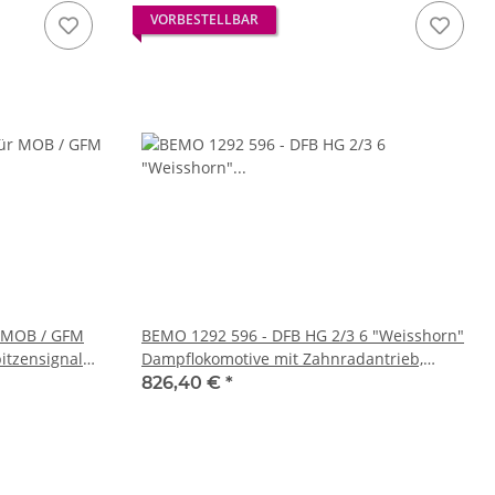
VORBESTELLBAR
r MOB / GFM
BEMO 1292 596 - DFB HG 2/3 6 "Weisshorn"
itzensignal
Dampflokomotive mit Zahnradantrieb,
schwarz/grün - Metal Collection
826,40 €
*
oderschnittsttellle Next18 / NEM 662