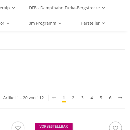
eralp
DFB - Dampfbahn Furka-Bergstrecke
ör
0m Programm
Hersteller
Artikel 1 - 20 von 112
1
2
3
4
5
6
VORBESTELLBAR