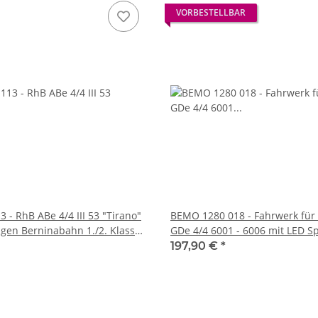
VORBESTELLBAR
 - RhB ABe 4/4 III 53 "Tirano"
BEMO 1280 018 - Fahrwerk fü
agen Berninabahn 1./2. Klasse,
GDe 4/4 6001 - 6006 mit LED Sp
und Führerstandbeleuchtung -
197,90 €
*
Dec