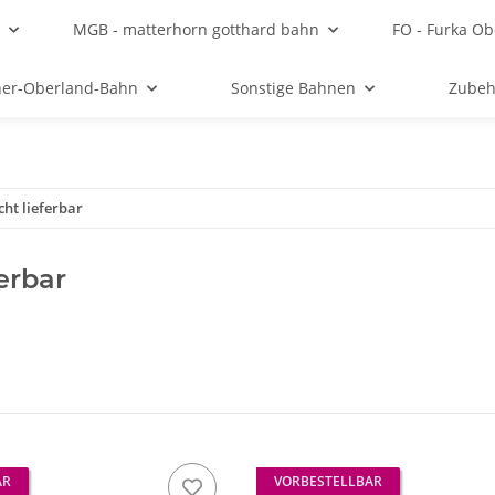
MGB - matterhorn gotthard bahn
FO - Furka Ob
ner-Oberland-Bahn
Sonstige Bahnen
Zubeh
cht lieferbar
ferbar
AR
VORBESTELLBAR