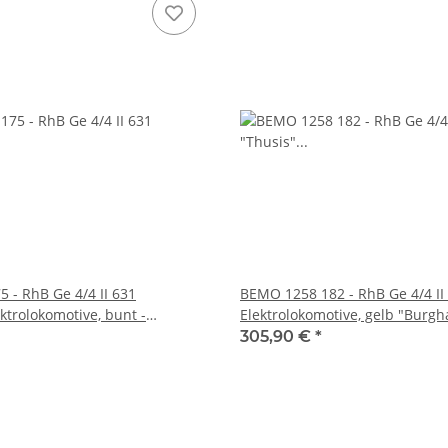
 - RhB Ge 4/4 II 631
BEMO 1258 182 - RhB Ge 4/4 II
ktrolokomotive, bunt -
Elektrolokomotive, gelb "Burgh
" II
305,90 €
*