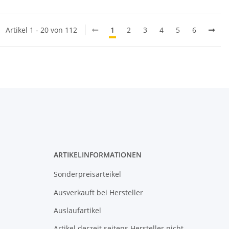
Artikel 1 - 20 von 112
1
2
3
4
5
6
N
ARTIKELINFORMATIONEN
Sonderpreisarteikel
Ausverkauft bei Hersteller
Auslaufartikel
Artikel derzeit seitens Hersteller nicht