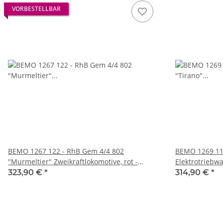
VORBESTELLBAR
BEMO 1267 122 - RhB Gem 4/4 802
BEMO 1269 113
"Murmeltier" Zweikraftlokomotive, rot -
Elektrotriebw
modernisiert
neurot
323,90 €
*
314,90 €
*