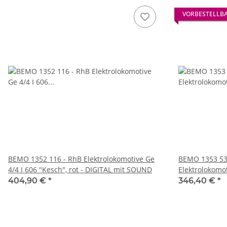
VORBESTELLB
BEMO 1352 116 - RhB Elektrolokomotive Ge
BEMO 1353 535
4/4 I 606 "Kesch", rot - DIGITAL mit SOUND
Elektrolokomot
DIGITAL
404,90 €
*
346,40 €
*