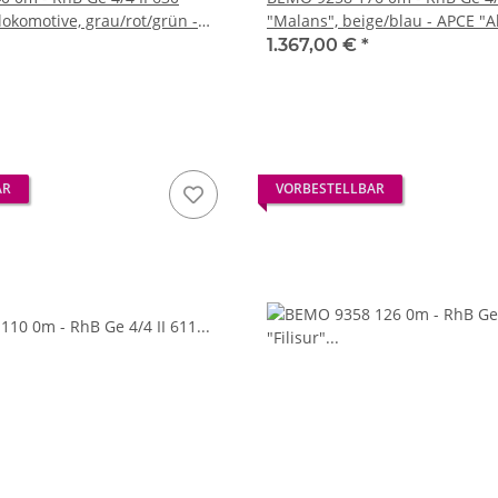
lokomotive, grau/rot/grün -
"Malans", beige/blau - APCE "A
r-Disentis" - Vbs 01.05.2026
Pullman Express" Vbs 01.05.20
1.367,00 €
*
AR
VORBESTELLBAR