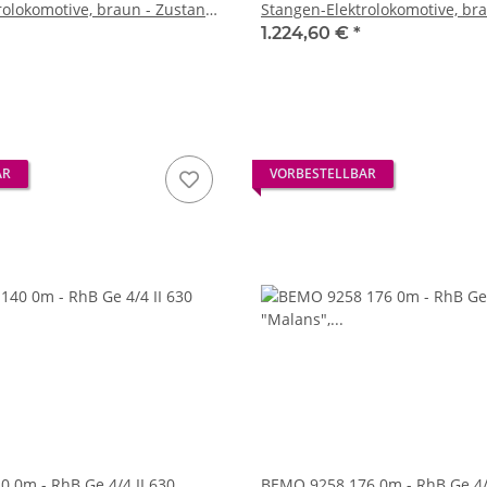
rolokomotive, braun - Zustand
Stangen-Elektrolokomotive, br
IERT, Vbs 01.10.2022
aktuell
1.224,60 €
*
AR
VORBESTELLBAR
 0m - RhB Ge 4/4 II 630
BEMO 9258 176 0m - RhB Ge 4/4