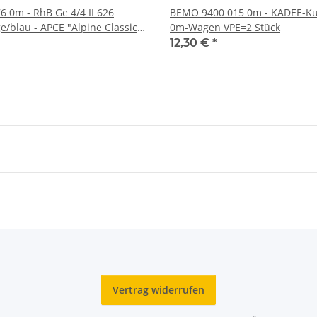
 0m - RhB Ge 4/4 II 626
BEMO 9400 015 0m - KADEE-Ku
e/blau - APCE "Alpine Classic
0m-Wagen VPE=2 Stück
ss" DIGITAL mit SOUND - Vbs
12,30 €
*
Vertrag widerrufen