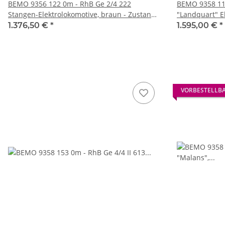
BEMO 9356 122 0m - RhB Ge 2/4 222
BEMO 9358 110
Stangen-Elektrolokomotive, braun - Zustand
"Landquart" El
aktuell DIGITAL mit SOUND
Nostalgielok 
1.376,50 €
*
1.595,00 €
*
DIGITAL mit S
VORBESTELLB