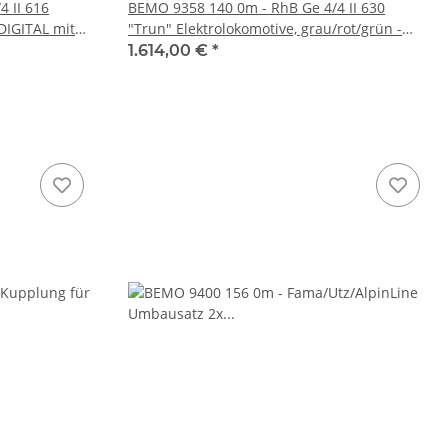
 II 616
BEMO 9358 140 0m - RhB Ge 4/4 II 630
"Trun" Elektrolokomotive, grau/rot/grün -
"100 Jahre Chur-Disentis" - DIGITAL mit
1.614,00 €
*
SOUND - Vbs 01.05.2026