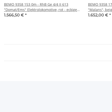
BEMO 9358 153 0m - RhB Ge 4/4 II 613
BEMO 9358 176
"Domat/Ems" Elektrolokomotive, rot - eckige
"Malans", beig
Lampen DIGITAL mit SOUND
Pullman Expre
1.566,50 €
*
1.652,00 €
*
01.05.2026