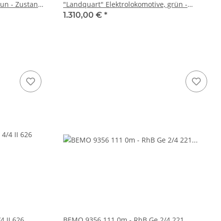
aun - Zustand
"Landquart" Elektrolokomotive, grün -
Nostalgielok Stiftung "Grün & Chrom" - Vbs
1.310,00 €
*
01.05.2026
 II 626
BEMO 9356 111 0m - RhB Ge 2/4 221