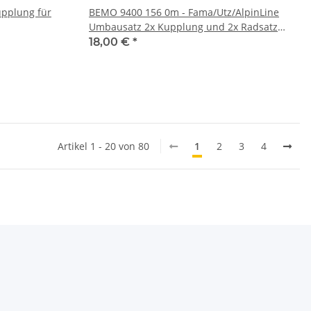
pplung für
BEMO 9400 156 0m - Fama/Utz/AlpinLine
Umbausatz 2x Kupplung und 2x Radsatz
Vollrad für BEMO 9455xxx und 9482xxx
18,00 €
*
Artikel 1 - 20 von 80
1
2
3
4