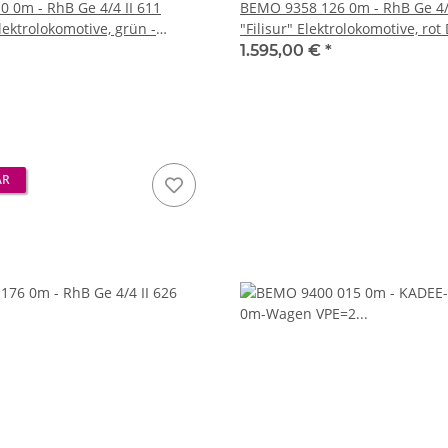
 0m - RhB Ge 4/4 II 611
BEMO 9358 126 0m - RhB Ge 4/4
ektrolokomotive, grün -
"Filisur" Elektrolokomotive, rot DIGITAL mit
Stiftung "Grün & Chrom"
SOUND - Vbs 01.05.2026
1.595,00 €
*
OUND - Vbs 01.05.2026
AR