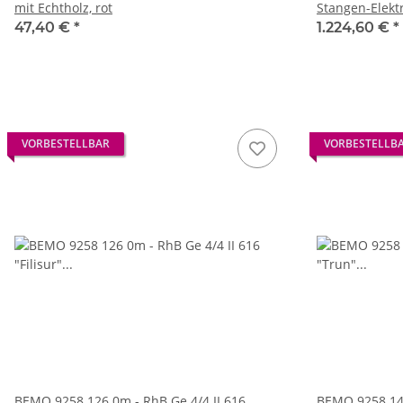
mit Echtholz, rot
Stangen-Elekt
ca.1955 LIMIT
47,40 €
*
1.224,60 €
*
VORBESTELLBAR
VORBESTELLB
BEMO 9258 126 0m - RhB Ge 4/4 II 616
BEMO 9258 140