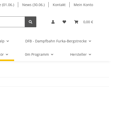
 (01.06.)
News (30.06.)
Kontakt
Mein Konto
0,00 €
alp
DFB - Dampfbahn Furka-Bergstrecke
ör
0m Programm
Hersteller