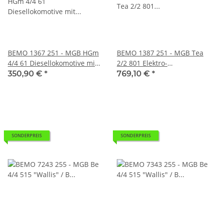
BEMO 1367 251 - MGB HGm
BEMO 1387 251 - MGB Tea
4/4 61 Diesellokomotive mit
2/2 801 Elektro-
Zahnradantrieb, rot -
Rangierlokomotive, rot -
350,90 €
*
769,10 €
*
Rechtecklampen DIGITAL
DIGITAL mit SOUND Vbs
01.05.2021 -
EXCLUSIVMODELL 2021
LIMITIERT
SONDERPREIS
SONDERPREIS