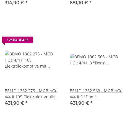
Zahnradantrieb, rot -
Rangierlokomotive, rot Vbs
314,90 €
*
681,10 €
*
Rechtecklampen
01.05.2021 -
EXCLUSIVMODELL 2021
LIMITIERT
VORBESTELLBAR
BEMO 1362 275 - MGB HGe
BEMO 1362 563 - MGB HGe
4/4 II 105 Elektrolokomotive
4/4 II 3 "Dom"
mit Zahnradantrieb, rot
Elektrolokomotive mit
431,90 €
*
431,90 €
*
"GLACIER EXPRESS" DIGITAL
Zahnradantrieb, rot/weiss
mit SOUND
"Mitarbeiter" DIGITAL mit
SOUND