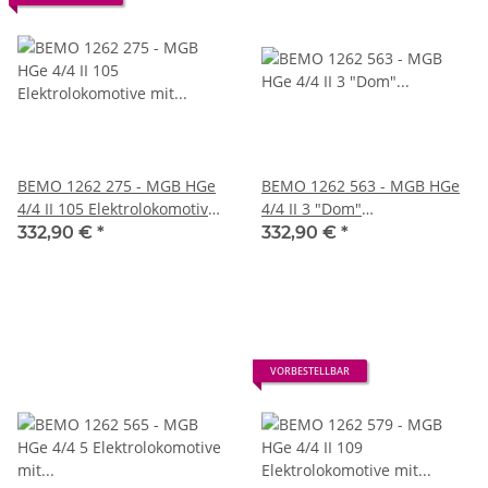
BEMO 1262 275 - MGB HGe
BEMO 1262 563 - MGB HGe
4/4 II 105 Elektrolokomotive
4/4 II 3 "Dom"
mit Zahnradantrieb, rot
Elektrolokomotive mit
332,90 €
*
332,90 €
*
"GLACIER EXPRESS"
Zahnradantrieb, rot/weiss
"Mitarbeiter"
VORBESTELLBAR