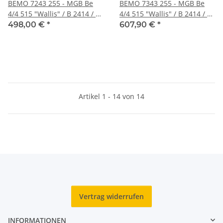
BEMO 7243 255 - MGB Be
BEMO 7343 255 - MGB Be
4/4 515 "Wallis" / B 2414 / B
4/4 515 "Wallis" / B 2414 / B
2413 / ABDt 1716 "Uri"
2413 / ABDt 1716 "Uri"
498,00 €
*
607,90 €
*
Pendelzug "Bundes
Pendelzug "Bundes
Pfadilager", rot/dunkelrot -
Pfadilager", rot/dunkelrot -
LIMITIERT
DIGITAL mit SOUND,
LIMITIERT
Artikel 1 - 14 von 14
Vertrag widerrufen
INFORMATIONEN