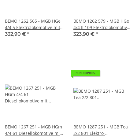
BEMO 1262 565 - MGB HGe
BEMO 1262 579 - MGB HGe
4/4 5 Elektrolokomotive mit
4/4 II 109 Elektrolokomotive
Zahnradantrieb, rot/weiss
mit Zahnradantrieb, rot
332,90 €
*
323,90 €
*
"Matterhorn Story"
SONDERPREIS
BEMO 1267 251 - MGB HGm
BEMO 1287 251 - MGB Tea
4/4 61 Diesellokomotive mit
2/2 801 Elektro-