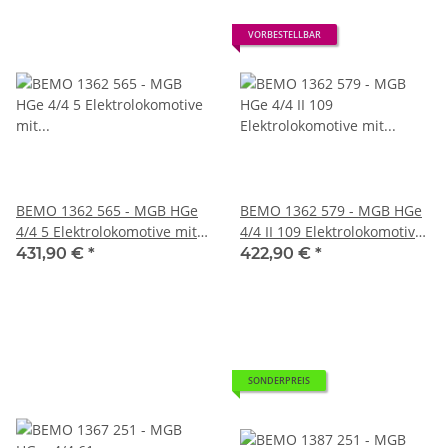
VORBESTELLBAR
BEMO 1362 565 - MGB HGe
BEMO 1362 579 - MGB HGe
4/4 5 Elektrolokomotive mit
4/4 II 109 Elektrolokomotive
Zahnradantrieb, rot/weiss
mit Zahnradantrieb, rot
431,90 €
*
422,90 €
*
"Matterhorn Story" DIGITAL
DIGITAL mit SOUND
mit SOUND
SONDERPREIS