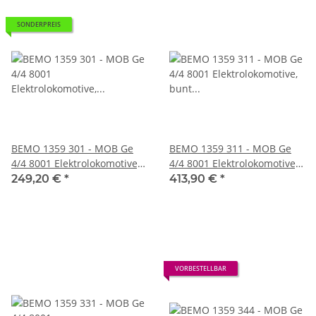
SONDERPREIS
BEMO 1359 301 - MOB Ge
BEMO 1359 311 - MOB Ge
4/4 8001 Elektrolokomotive,
4/4 8001 Elektrolokomotive,
blau/beige DIGITAL
bunt "Gstaad" DIGITAL mit
249,20 €
*
413,90 €
*
SOUND
VORBESTELLBAR