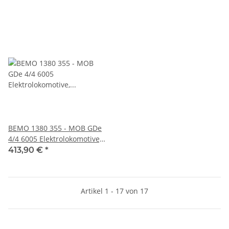
BEMO 1380 355 - MOB GDe
4/4 6005 Elektrolokomotive,
schwarzblau/perlweiss -
413,90 €
*
neues Design DIGITAL mit
SOUND
Artikel 1 - 17 von 17