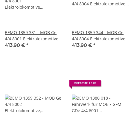
BEMO 1359 331 - MOB Ge
BEMO 1359 344 - MOB Ge
4/4 8001 Elektrolokomotive,
4/4 8004 Elektrolokomotive
blau/bunt "Testuz" - DIGITAL
grün - „Swisstainable“ -
413,90 €
*
413,90 €
*
mit SOUND
„GoldenPass Express“ (GPX)
DIGITAL mit SOUND
VORBESTELLBAR