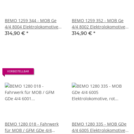
BEMO 1259 344 - MOB Ge
BEMO 1259 352 - MOB Ge
4/4 8004 Elektrolokomotive
4/4 8002 Elektrolokomotive,
grün - „Swisstainable“ -
nachtblau/beige
314,90 €
*
314,90 €
*
„GoldenPass Express“ (GPX)
VORBESTELLBAR
BEMO 1280 018 - Fahrwerk
BEMO 1280 335 - MOB GDe
für MOB / GFM GDe 4/4
4/4 6005 Elektrolokomotive,