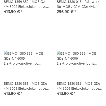
BEMO 1359 352 - MOB Ge
BEMO 1380 018 - Fahrwerk
4/4 8002 Elektrolokomotive,
für MOB / GFM GDe 4/4
nachtblau/beige - DIGITAL
6001 - 6006 DIGITAL mit
413,90 €
*
296,90 €
*
mit SOUND
SOUND
BEMO 1380 335 - MOB GDe
BEMO 1380 336 - MOB GDe
4/4 6005 Elektrolokomotive,
4/4 6006 Elektrolokomotive,
rot "Féte des Vignerons" -
bunt "Badoux Vins" -
413,90 €
*
413,90 €
*
DIGITAL mit SOUND
DIGITAL mit SOUND