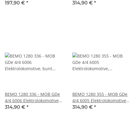
6001 - 6006 mit LED
rot "Féte des Vignerons"
197,90 €
*
314,90 €
*
Spitzensignal und
Führerstandbeleuchtung -
Decoderschnittsttellle
Next18 / NEM 662
BEMO 1280 336 - MOB GDe
BEMO 1280 355 - MOB GDe
4/4 6006 Elektrolokomotive,
4/4 6005 Elektrolokomotive,
bunt "Badoux Vins"
schwarzblau/perlweiss -
314,90 €
*
314,90 €
*
neues Design