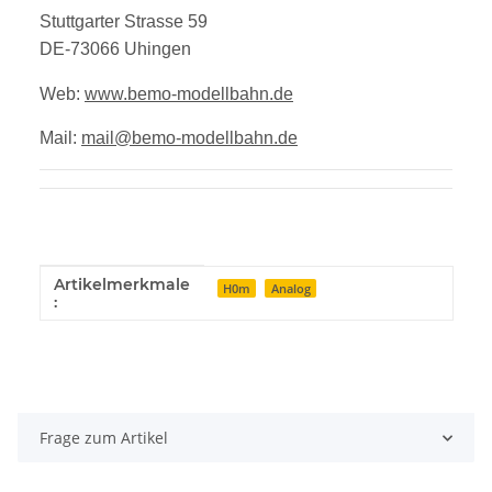
Stuttgarter Strasse 59
DE-73066 Uhingen
Web:
www.bemo-modellbahn.de
Mail:
mail@bemo-modellbahn.de
Artikelmerkmale
Produkteigenschaft
Wert
H0m
Analog
:
Frage zum Artikel