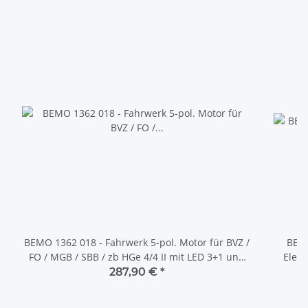
BEMO 1362 018 - Fahrwerk 5-pol. Motor für BVZ /
BEMO
FO / MGB / SBB / zb HGe 4/4 II mit LED 3+1 und
Elekt
Next18 DIGITAL mit SOUND
287,90 €
*