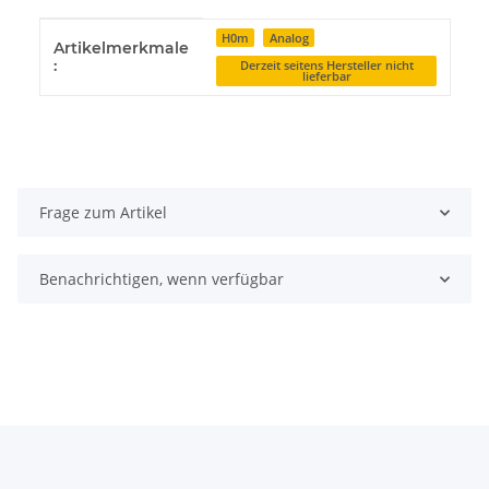
Produkteigenschaft
Wert
H0m
Analog
Artikelmerkmale
:
Derzeit seitens Hersteller nicht
lieferbar
Frage zum Artikel
Benachrichtigen, wenn verfügbar