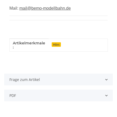
Mail:
mail@bemo-modellbahn.de
Artikelmerkmale
Produkteigenschaft
Wert
H0m
:
Frage zum Artikel
PDF