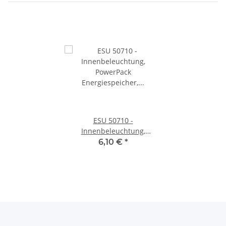
ESU 50710 -
Innenbeleuchtung,
PowerPack Energiespeicher,
6,10 €
*
0,22F, VPE=2 Stück