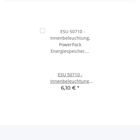
ESU 50710 -
Innenbeleuchtung,
PowerPack Energiespeicher,
6,10 €
*
0,22F, VPE=2 Stück