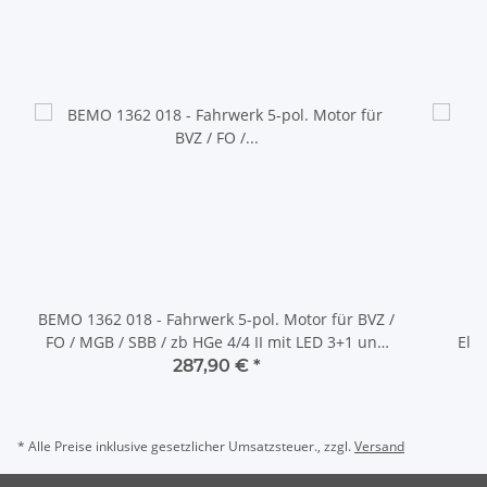
BEMO 1362 018 - Fahrwerk 5-pol. Motor für BVZ /
FO / MGB / SBB / zb HGe 4/4 II mit LED 3+1 und
Ele
Next18 DIGITAL mit SOUND
287,90 €
*
* Alle Preise inklusive gesetzlicher Umsatzsteuer., zzgl.
Versand