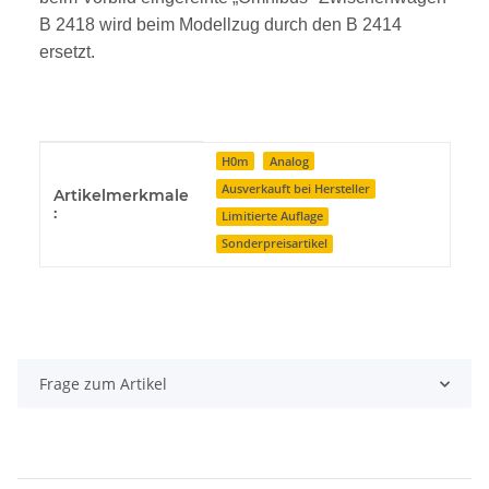
B 2418 wird beim Modellzug durch den B 2414
ersetzt.
Produkteigenschaft
Wert
H0m
Analog
Ausverkauft bei Hersteller
Artikelmerkmale
:
Limitierte Auflage
Sonderpreisartikel
Frage zum Artikel