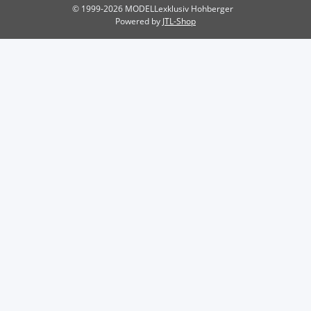
© 1999-2026 MODELLexklusiv Hohberger
Powered by
JTL-Shop