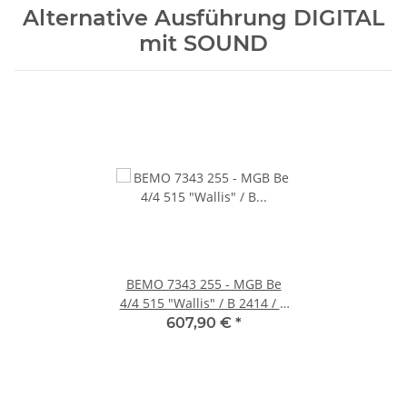
Alternative Ausführung DIGITAL
mit SOUND
BEMO 7343 255 - MGB Be
4/4 515 "Wallis" / B 2414 / B
2413 / ABDt 1716 "Uri"
607,90 €
*
Pendelzug "Bundes
Pfadilager", rot/dunkelrot -
DIGITAL mit SOUND,
LIMITIERT