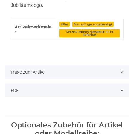
Jubiläumslogo.
Produkteigenschaft
Wert
H0m
Neuauflage angekündigt
Artikelmerkmale
:
Derzeit seitens Hersteller nicht
lieferbar
Frage zum Artikel
PDF
Optionales Zubehör für Artikel
oder Modellreihe: