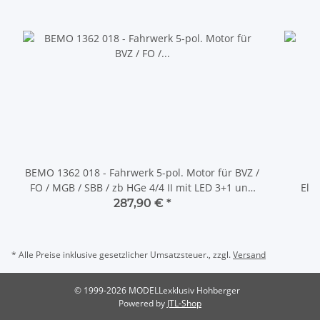
BEMO 1362 018 - Fahrwerk 5-pol. Motor für BVZ /
FO / MGB / SBB / zb HGe 4/4 II mit LED 3+1 und
Ele
Next18 DIGITAL mit SOUND
287,90 €
*
* Alle Preise inklusive gesetzlicher Umsatzsteuer., zzgl.
Versand
© 1999-2026 MODELLexklusiv Hohberger
Powered by
JTL-Shop