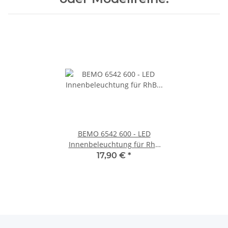
BEMO 6542 600 - LED
Innenbeleuchtung für RhB
Panoramawagen BEX 1. und
17,90 €
*
2. KLasse 3x93xxx und
3x94xxx - Ersatz für 6542000