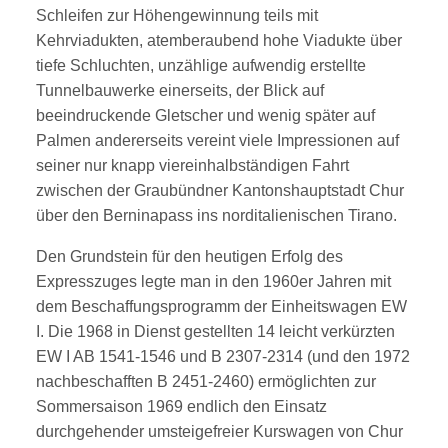
Schleifen zur Höhengewinnung
teils mit
Kehrviadukten, atemberaubend hohe Viadukte über
tiefe Schluchten, unzählige
aufwendig erstellte
Tunnelbauwerke einerseits, der Blick auf
beeindruckende Gletscher
und wenig später auf
Palmen andererseits vereint viele Impressionen auf
seiner nur knapp
viereinhalbständigen Fahrt
zwischen der Graubündner Kantonshauptstadt Chur
über den
Berninapass ins norditalienischen Tirano.
Den Grundstein für den heutigen Erfolg des
Expresszuges legte man in den 1960er
Jahren mit
dem Beschaffungsprogramm der Einheitswagen EW
I. Die 1968 in Dienst
gestellten 14 leicht verkürzten
EW I AB 1541-1546 und B 2307-2314 (und den 1972
nachbeschafft
en B 2451-2460) ermöglichten zur
Sommersaison 1969 endlich den Einsatz
durchgehender umsteigefreier Kurswagen von Chur