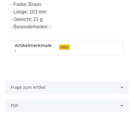
- Farbe: Braun
- Länge: 103 mm
- Gewicht: 21 g
- Besonderheiten: -
Artikelmerkmale
Produkteigenschaft
Wert
H0m
:
Frage zum Artikel
PDF