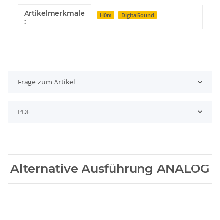
Artikelmerkmale
Produkteigenschaft
Wert
H0m
DigitalSound
:
Frage zum Artikel
PDF
Alternative Ausführung ANALOG