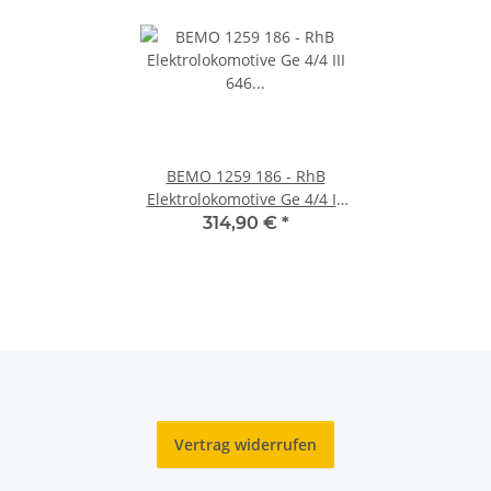
BEMO 1259 186 - RhB
Elektrolokomotive Ge 4/4 III
646 "Sta. Maria Val Müstair",
314,90 €
*
weiss/bunt "BÜGA"
Vertrag widerrufen