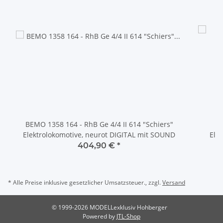
BEMO 1358 164 - RhB Ge 4/4 II 614 "Schiers"
Elektrolokomotive, neurot DIGITAL mit SOUND
Ele
404,90 €
*
* Alle Preise inklusive gesetzlicher Umsatzsteuer., zzgl.
Versand
© 1999-2026 MODELLexklusiv Hohberger
Powered by
JTL-Shop