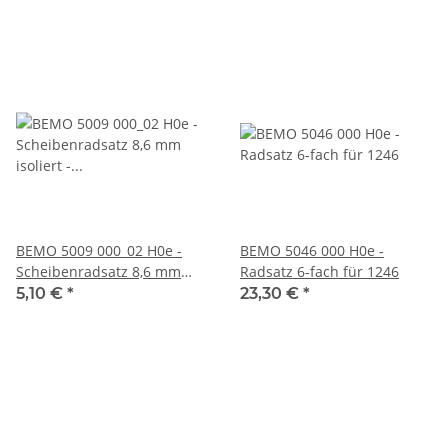
BEMO 5009 000_02 H0e -
BEMO 5046 000 H0e -
Scheibenradsatz 8,6 mm
Radsatz 6-fach für 1246
isoliert - VPE=2 Stück
5,10 €
*
23,30 €
*