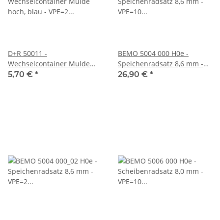
D+R 50011 -
BEMO 5004 000 H0e -
Wechselcontainer Mulde
Speichenradsatz 8,6 mm -
hoch, blau - VPE=2 Stück
VPE=10 Stück
5,70 €
*
26,90 €
*