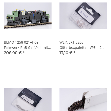
BEMO 1258 021+H0e -
WEINERT 3203 -
Fahrwerk RhB Ge 4/4 II mit
Gitterboxpalette - VPE = 2
Fünfpolmotor,
Stück, BAUSATZ
206,90 €
*
13,10 €
*
Digitalschnittstelle MTC21
(NEM 660), LED Signallicht
3+1 und
Führerstandsbeleuchtung