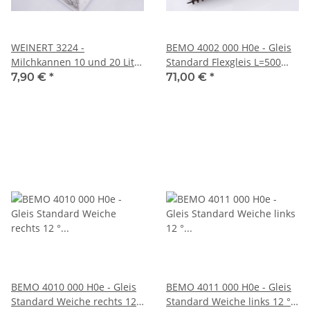
WEINERT 3224 -
BEMO 4002 000 H0e - Gleis
Milchkannen 10 und 20 Liter
Standard Flexgleis L=500
- VPE=5 Stück
mm, braun - VPE=10 Stück
7,90 €
*
71,00 €
*
BEMO 4010 000 H0e - Gleis
BEMO 4011 000 H0e - Gleis
Standard Weiche rechts 12 °
Standard Weiche links 12 °