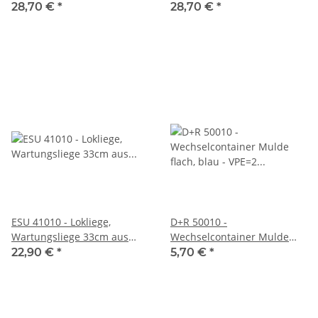
L=147 mm, R=515 mm,
L=147 mm, R=515 mm,
28,70 €
*
28,70 €
*
braun
braun
ESU 41010 - Lokliege,
D+R 50010 -
Wartungsliege 33cm aus
Wechselcontainer Mulde
Spezialschaum, für N, TT
flach, blau - VPE=2 Stück
22,90 €
*
5,70 €
*
und H0, mit Magnetstreifen
für Kleinteilefixierung,
anreihbar