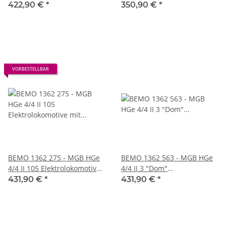
Elektrolokomotive mit
TUNNEL" Elektrolokomotive
422,90 €
*
350,90 €
*
Zahnradantrieb, rot -
mit Zahnradantrieb, rot
DIGITAL mit SOUND
DIGITAL
VORBESTELLBAR
BEMO 1362 275 - MGB HGe
BEMO 1362 563 - MGB HGe
4/4 II 105 Elektrolokomotive
4/4 II 3 "Dom"
mit Zahnradantrieb, rot
Elektrolokomotive mit
431,90 €
*
431,90 €
*
"GLACIER EXPRESS" DIGITAL
Zahnradantrieb, rot/weiss
mit SOUND
"Mitarbeiter" DIGITAL mit
SOUND