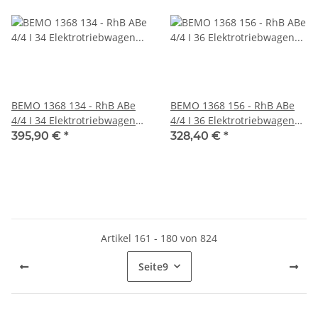
BEMO 1368 134 - RhB ABe
BEMO 1368 156 - RhB ABe
4/4 I 34 Elektrotriebwagen
4/4 I 36 Elektrotriebwagen
Berninabahn 1./2. Klasse,
Berninabahn 1./2. Klasse,
395,90 €
*
328,40 €
*
rot - DIGITAL mit SOUND
rot - DIGITAL
Artikel 161 - 180 von 824
Seite
9