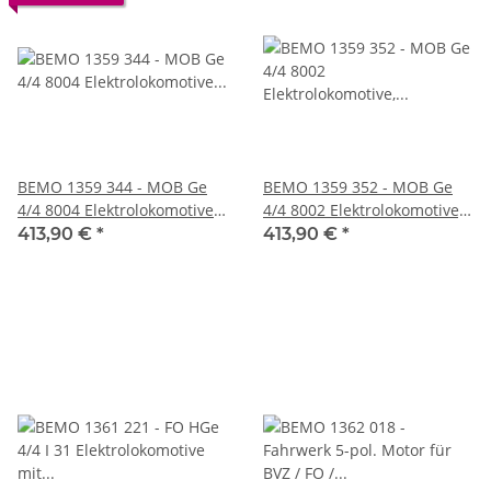
BEMO 1359 344 - MOB Ge
BEMO 1359 352 - MOB Ge
4/4 8004 Elektrolokomotive
4/4 8002 Elektrolokomotive,
grün - „Swisstainable“ -
nachtblau/beige - DIGITAL
413,90 €
*
413,90 €
*
„GoldenPass Express“ (GPX)
mit SOUND
DIGITAL mit SOUND