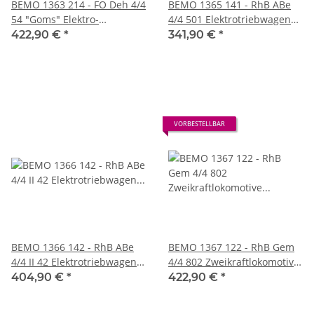
BEMO 1363 214 - FO Deh 4/4
BEMO 1365 141 - RhB ABe
54 "Goms" Elektro-
4/4 501 Elektrotriebwagen
Gepäcktriebwagen mit
1./2. Klasse, rot DIGITAL
422,90 €
*
341,90 €
*
Zahnradantrieb, rot DIGITAL
mit SOUND
VORBESTELLBAR
BEMO 1366 142 - RhB ABe
BEMO 1367 122 - RhB Gem
4/4 II 42 Elektrotriebwagen
4/4 802 Zweikraftlokomotive
Berninabahn 1./2. Klasse,
"Murmeltier", rot -
404,90 €
*
422,90 €
*
rot/braun - DIGITAL mit
modernisiert DIGITAL mit
SOUND
SOUND