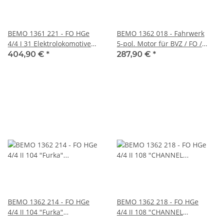
BEMO 1361 221 - FO HGe
BEMO 1362 018 - Fahrwerk
4/4 I 31 Elektrolokomotive
5-pol. Motor für BVZ / FO /
mit Zahnradantrieb, rot
MGB / SBB / zb HGe 4/4 II
404,90 €
*
287,90 €
*
DIGITAL mit SOUND
mit LED 3+1 und Next18
DIGITAL mit SOUND
BEMO 1362 214 - FO HGe
BEMO 1362 218 - FO HGe
4/4 II 104 "Furka"
4/4 II 108 "CHANNEL