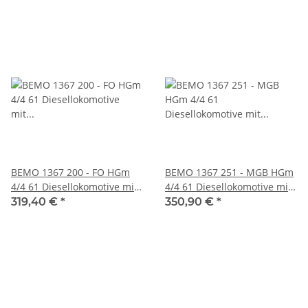
BEMO 1367 200 - FO HGm
BEMO 1367 251 - MGB HGm
4/4 61 Diesellokomotive mit
4/4 61 Diesellokomotive mit
Zahnradantrieb, rot DIGITAL
Zahnradantrieb, rot -
319,40 €
*
350,90 €
*
- Ablieferungszustand
Rechtecklampen DIGITAL
LIMITIERTE AUFLAGE