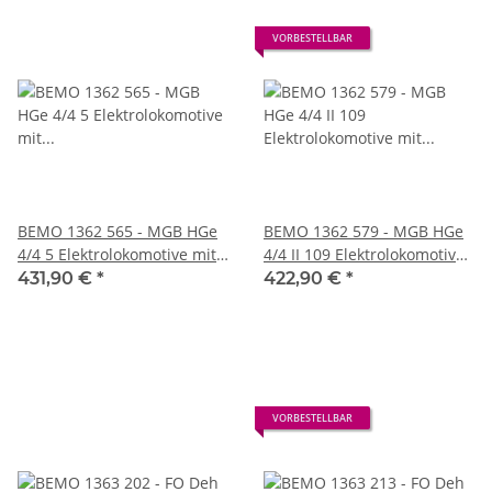
VORBESTELLBAR
BEMO 1362 565 - MGB HGe
BEMO 1362 579 - MGB HGe
4/4 5 Elektrolokomotive mit
4/4 II 109 Elektrolokomotive
Zahnradantrieb, rot/weiss
mit Zahnradantrieb, rot
431,90 €
*
422,90 €
*
"Matterhorn Story" DIGITAL
DIGITAL mit SOUND
mit SOUND
VORBESTELLBAR