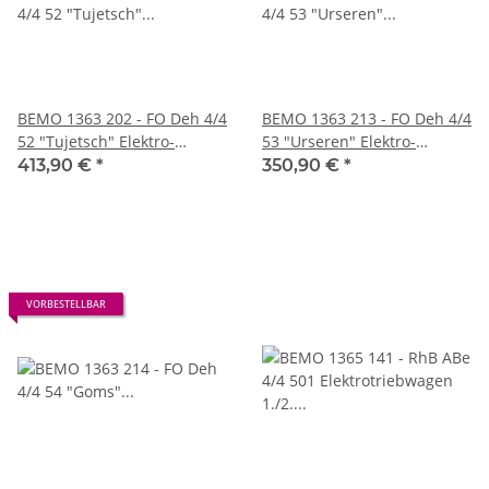
BEMO 1363 202 - FO Deh 4/4
BEMO 1363 213 - FO Deh 4/4
52 "Tujetsch" Elektro-
53 "Urseren" Elektro-
Gepäcktriebwagen mit
Gepäcktriebwagen mit
413,90 €
*
350,90 €
*
Zahnradantrieb, dunkelrot -
Zahnradantrieb, rot DIGITAL
DIGITAL mit SOUND
VORBESTELLBAR