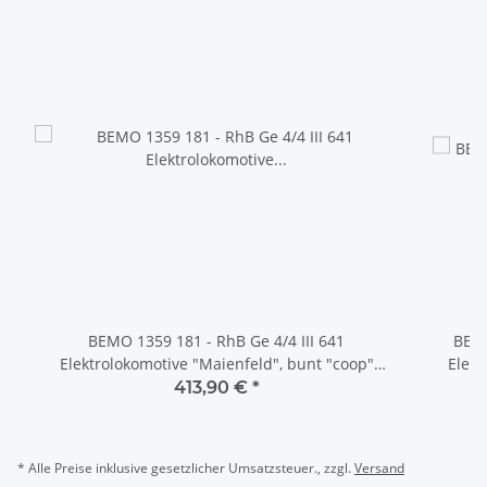
BEMO 1359 181 - RhB Ge 4/4 III 641
BEMO
Elektrolokomotive "Maienfeld", bunt "coop"
Elekt
DIGITAL mit SOUND
413,90 €
*
* Alle Preise inklusive gesetzlicher Umsatzsteuer., zzgl.
Versand