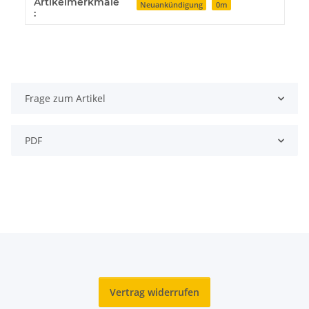
Artikelmerkmale
Produkteigenschaft
Wert
Neuankündigung
0m
:
Frage zum Artikel
PDF
Vertrag widerrufen