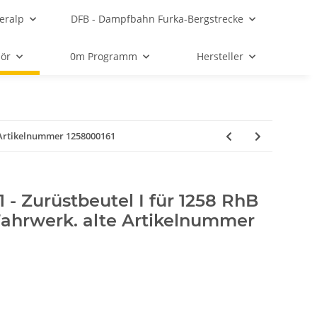
eralp
DFB - Dampfbahn Furka-Bergstrecke
ör
0m Programm
Hersteller
te Artikelnummer 1258000161
- Zurüstbeutel I für 1258 RhB
s Fahrwerk. alte Artikelnummer