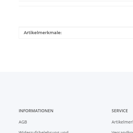
Produkteigenschaft
Wert
Artikelmerkmale:
INFORMATIONEN
SERVICE
AGB
Artikelme
Widerrufsbelehrung und
Versandko