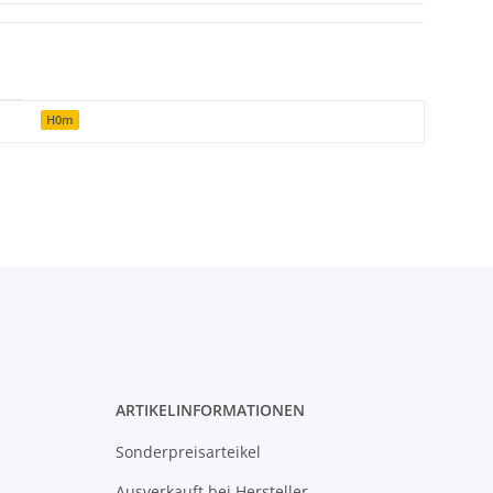
H0m
N
ARTIKELINFORMATIONEN
Sonderpreisarteikel
Ausverkauft bei Hersteller