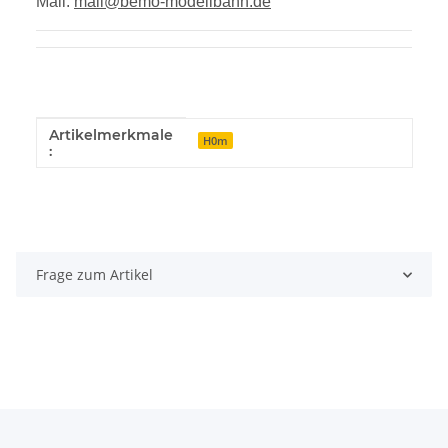
Mail:
mail@bemo-modellbahn.de
Artikelmerkmale
Produkteigenschaft
Wert
H0m
:
Frage zum Artikel