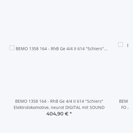
BEMO 1358 164 - RhB Ge 4/4 II 614 "Schiers"
BEMO 1
Elektrolokomotive, neurot DIGITAL mit SOUND
FO / MGB
404,90 €
*