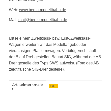
Web:
www.bemo-modellbahn.de
Mail:
mail@bemo-modellbahn.de
Mit je einem Zweitklass- bzw. Erst-/Zweitklass-
Wagen erweitern wir das Modellangebot
der
vierachsigen Plattformwagen. Vorbildgerecht läuft
der B auf Drehgestellen
Bauart SIG, während der AB
Drehgestelle des Typs SWS aufweist. (Foto des AB
z
eigt falsche SIG-Drehgestelle).
Artikelmerkmale
Produkteigenschaft
Wert
H0m
: