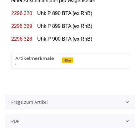
einer Anschriftentafel pro Wagenseite.
2296 320
Uhk P 890 BTA (ex RhB)
2296 329
Uhk P 899 BTA (ex RhB)
2296 328
Uhk P 900 BTA (ex RhB)
Artikelmerkmale
Produkteigenschaft
Wert
H0m
:
Frage zum Artikel
PDF