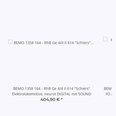
BEMO 1358 164 - RhB Ge 4/4 II 614 "Schiers"
BEMO 1
Elektrolokomotive, neurot DIGITAL mit SOUND
FO / MGB
404,90 €
*