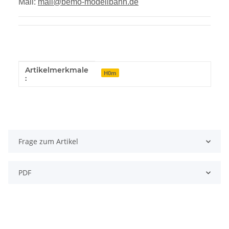
Mail:
mail@bemo-modellbahn.de
Artikelmerkmale
Produkteigenschaft
Wert
H0m
:
Frage zum Artikel
PDF