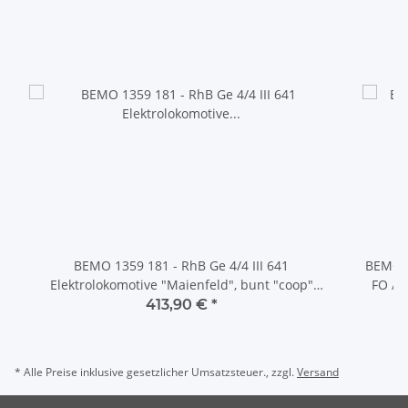
BEMO 1359 181 - RhB Ge 4/4 III 641
BEMO 1
Elektrolokomotive "Maienfeld", bunt "coop"
FO / MGB
DIGITAL mit SOUND
413,90 €
*
* Alle Preise inklusive gesetzlicher Umsatzsteuer., zzgl.
Versand