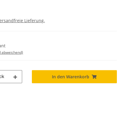
ersandfreie Lieferung.
ant
d abweichend)
ck
In den Warenkorb