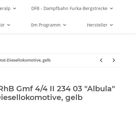
eralp
DFB - Dampfbahn Furka-Bergstrecke
ör
0m Programm
Hersteller
nst-Diesellokomotive, gelb
RhB Gmf 4/4 II 234 03 "Albula"
iesellokomotive, gelb