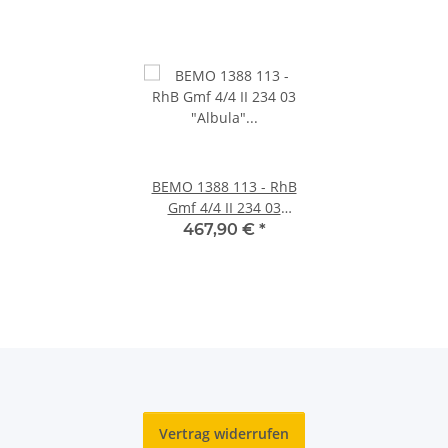
BEMO 1388 113 - RhB
Gmf 4/4 II 234 03
"Albula" D3
467,90 €
*
Bahndienst-
Diesellokomotive, gelb -
DIGITAL mit SOUND
Vertrag widerrufen