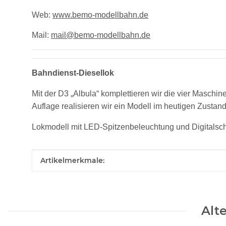
Web:
www.bemo-modellbahn.de
Mail:
mail@bemo-modellbahn.de
Bahndienst-Diesellok
Mit der D3 „Albula“ komplettieren wir die vier Maschin
Auflage realisieren wir ein Modell im heutigen Zustand 
Lokmodell mit LED-Spitzenbeleuchtung und Digitalschn
Produkteigenschaft
Wert
Artikelmerkmale:
Alt