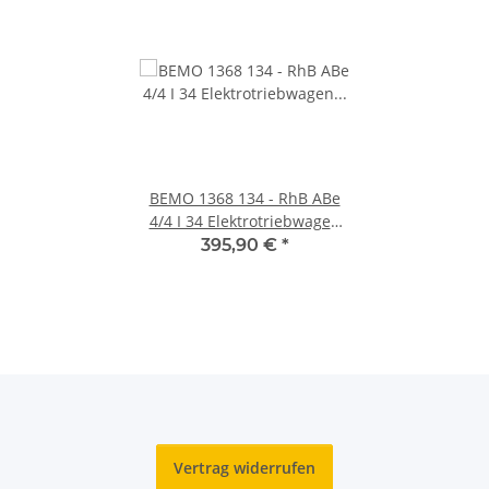
BEMO 1368 134 - RhB ABe
4/4 I 34 Elektrotriebwagen
Berninabahn 1./2. Klasse,
395,90 €
*
rot - DIGITAL mit SOUND
Vertrag widerrufen