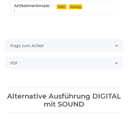
Artikelmerkmale
Produkteigenschaft
Wert
H0m
Analog
:
Frage zum Artikel
PDF
Alternative Ausführung DIGITAL
mit SOUND