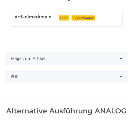
Artikelmerkmale
Produkteigenschaft
Wert
H0m
DigitalSound
:
Frage zum Artikel
PDF
Alternative Ausführung ANALOG