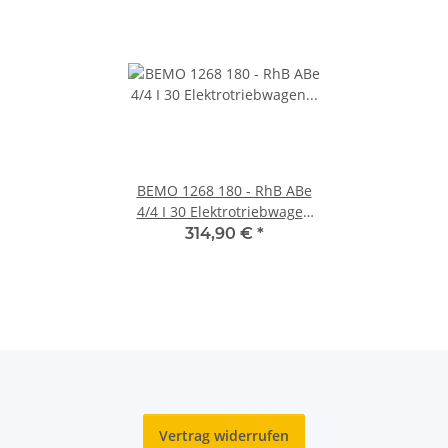
BEMO 1268 180 - RhB ABe
4/4 I 30 Elektrotriebwagen
Berninabahn 1./2. Klasse,
314,90 €
*
gelb - Nostalgietriebwagen
Vertrag widerrufen