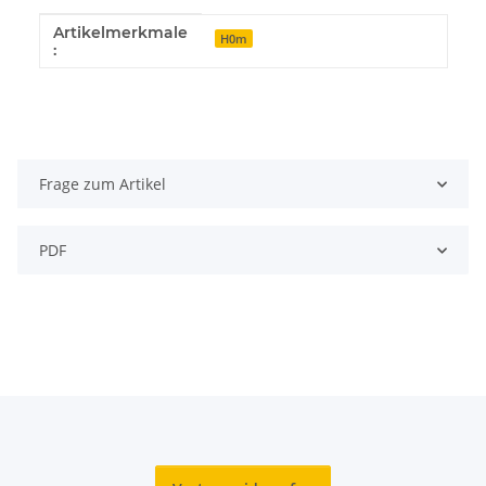
Artikelmerkmale
Produkteigenschaft
Wert
H0m
:
Frage zum Artikel
PDF