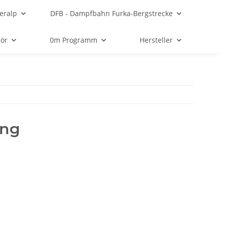
eralp
DFB - Dampfbahn Furka-Bergstrecke
ör
0m Programm
Hersteller
ung