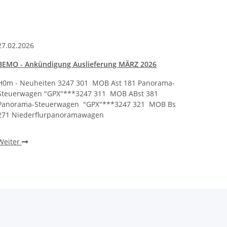
27.02.2026
30.09.
BEMO - Ankündigung Auslieferung MÄRZ 2026
BEMO -
H0m - Neuheiten 3247 301 MOB Ast 181 Panorama-
H0m - 
Steuerwagen "GPX"***3247 311 MOB ABst 381
Nostal
Panorama-Steuerwagen "GPX"***3247 321 MOB Bs
Nostal
271 Niederflurpanoramawagen
"Märkli
Weiter
Weite