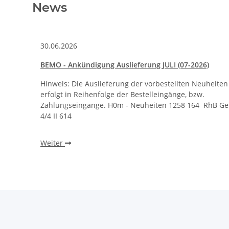
News
30.06.2026
2025
BEMO - Ankündigung Auslieferung JULI (07-2026)
heiten
Hinweis: Die Auslieferung der vorbestellten Neuheiten
erfolgt in Reihenfolge der Bestelleingänge, bzw.
BEMO-
Zahlungseingänge. H0m - Neuheiten 1258 164 RhB Ge
4/4 II 614
Weiter