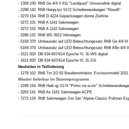
- 1358 100 RhB Ge 4/4 II 611 "Landquart" Universallok digital
- 2288 142 RhB Haiqq-tyz 5172 Schiebewandwagen "Raselli"
- 3270 154 RhB D 4224 Gepäckwagen dünne Zierlinie
- 3272 101 RhB A 1141 Salonwagen
- 3272 102 RhB A 1142 Salonwagen
- 3286 132 RhB WS 3912 Velowagen
- 5159 370 Umbausatz auf LED Beleuchtungssatz RhB Ge 4/4 III
- 5169 370 Umbausatz auf LED Beleuchtungssatz RhB ABe 4/4 II
- 1521 820 DB 634 607/614 Epoche IV, 3L-WS digital
- 1621 820 DB 634 607/614 Epoche IV, 2L-GS
Neuheiten in Teillieferung
- 1278 102 RhB Tm 2/2 82 Baudiensttraktor, Exclusivmodell 2011
Wieder lieferbar im Stammprogramm
- 2288 154 RhB Haik-qy 5174 "Primo vis-a-vis" Schiebewandwag
- 3263 141 RhB As 1161 Salonwagen ACPE
- 7272 120 RhB Salonwagen 3-er Set "Alpine Classic Pullman Ex